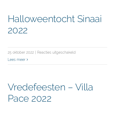
Bram,
Renée,
Halloweentocht Sinaai
Joris,
2022
Jino
en
Kitty
voor
25 oktober 2022
|
Reacties uitgeschakeld
Halloweentocht
Lees meer
Sinaai
2022
Vredefeesten – Villa
Pace 2022