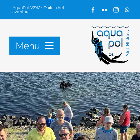
Ga
AquaPol VZW • Duik in het
avontuur…
naar
inhoud
Menu
Onze club
Starten met duiken
Contacteer ons
Ledenzone
Zoeken