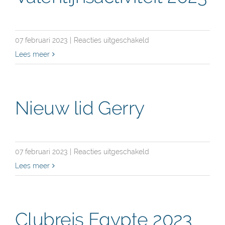
voor
07 februari 2023
|
Reacties uitgeschakeld
Valentijnsactiviteit
Lees meer
2023
Nieuw lid Gerry
voor
07 februari 2023
|
Reacties uitgeschakeld
Nieuw
Lees meer
lid
Gerry
Clubreis Egypte 2023