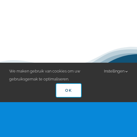
We maken gebruik van cookies om uw
Instellingen
gebruiksgemak te optimaliseren.
AquaPol VZW © – Sint-Niklaas – Alle rechten
OK
voorbehouden – Duik in het avontuur…
Ondernemingsnummer: 0455.608.802
RPR: Gent, afdeling Dendermonde
Gebruiksvoorwaarden
|
Privacy en cookiebeleid
|