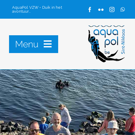
Ga
AquaPol VZW • Duik in het
avontuur…
naar
inhoud
Menu
Onze club
Starten met duiken
Contacteer ons
Ledenzone
Zoeken