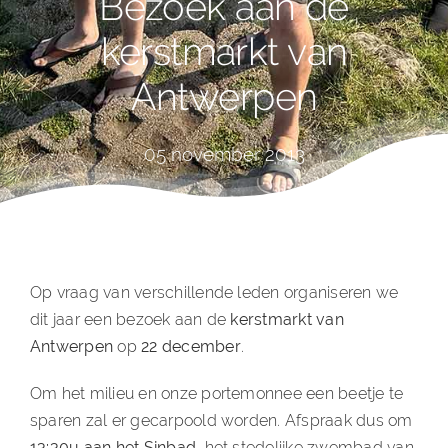
Bezoek aan de
kerstmarkt van
Antwerpen
05 november 2013
Op vraag van verschillende leden organiseren we
dit jaar een bezoek aan de
kerstmarkt van
Antwerpen
op
22 december
.
Om het milieu en onze portemonnee een beetje te
sparen zal er gecarpoold worden. Afspraak dus om
13:30u aan het Sinbad
, het stedelijke zwembad van