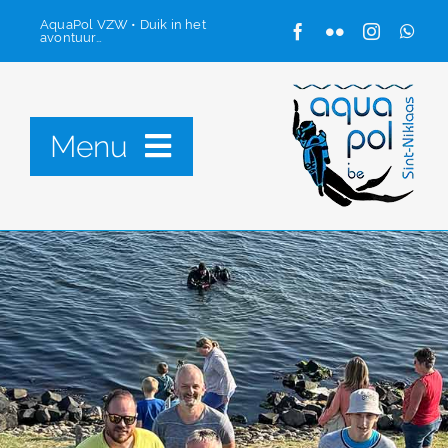
Ga
AquaPol VZW • Duik in het
avontuur…
naar
inhoud
Menu
Onze club
Starten met duiken
Contacteer ons
Ledenzone
Zoeken