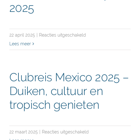
2025
voor
22 april 2025
|
Reacties uitgeschakeld
Clubduik
Lees meer
Todi
27
april
Clubreis Mexico 2025 –
2025
Duiken, cultuur en
tropisch genieten
voor
22 maart 2025
|
Reacties uitgeschakeld