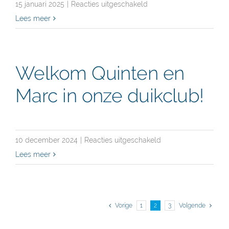
voor
15 januari 2025
|
Reacties uitgeschakeld
Samen
Lees meer
het
nieuwe
jaar
Welkom Quinten en
inwandelen:
Marc in onze duikclub!
nieuwjaarsactiviteit
2025
voor
10 december 2024
|
Reacties uitgeschakeld
Welkom
Lees meer
Quinten
en
Marc
Vorige
1
2
3
Volgende
in
onze