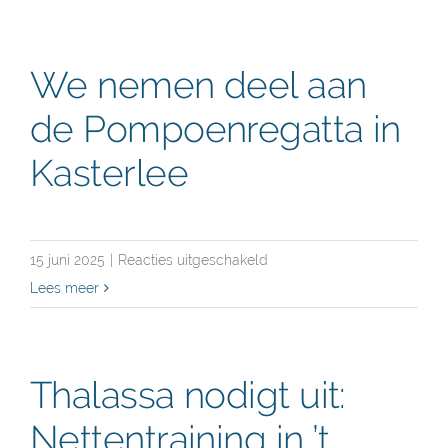
We nemen deel aan
de Pompoenregatta in
Kasterlee
voor
15 juni 2025
|
Reacties uitgeschakeld
We
Lees meer
nemen
deel
aan
Thalassa nodigt uit:
de
Nettentraining in ’t
Pompoenregatta