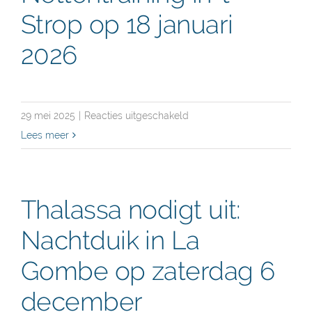
in
Strop op 18 januari
Kasterlee
2026
voor
29 mei 2025
|
Reacties uitgeschakeld
Thalassa
Lees meer
nodigt
uit:
Nettentraining
Thalassa nodigt uit:
in
Nachtduik in La
’t
Strop
Gombe op zaterdag 6
op
18
december
januari