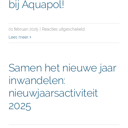
bij Aquapol!
voor
01 februari 2025
|
Reacties uitgeschakeld
Valentijnsactiviteit
Lees meer
2025
–
Culinaire
Samen het nieuwe jaar
verwennerij
inwandelen:
bij
Aquapol!
nieuwjaarsactiviteit
2025