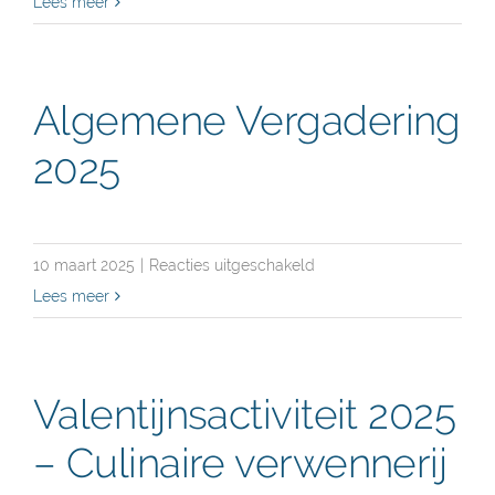
Clubreis
Lees meer
Mexico
2025
–
Algemene Vergadering
Duiken,
2025
cultuur
en
tropisch
genieten
voor
10 maart 2025
|
Reacties uitgeschakeld
Algemene
Lees meer
Vergadering
2025
Valentijnsactiviteit 2025
– Culinaire verwennerij