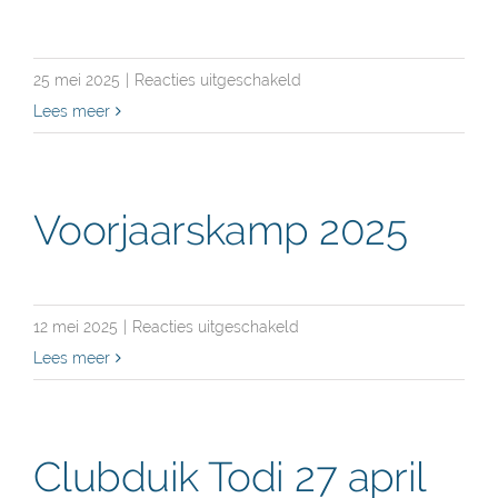
2026
voor
25 mei 2025
|
Reacties uitgeschakeld
Thalassa
Lees meer
nodigt
uit:
Nachtduik
Voorjaarskamp 2025
in
La
Gombe
voor
12 mei 2025
|
Reacties uitgeschakeld
op
Voorjaarskamp
Lees meer
zaterdag
2025
6
december
Clubduik Todi 27 april