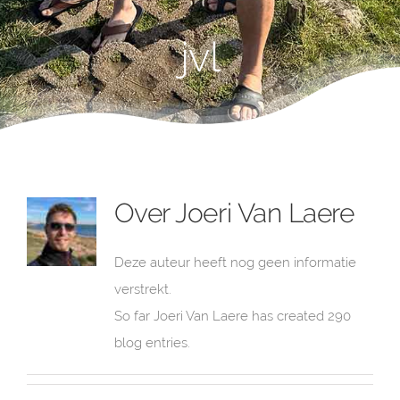
jvl
Over
Joeri Van Laere
Deze auteur heeft nog geen informatie
verstrekt.
So far Joeri Van Laere has created 290
blog entries.